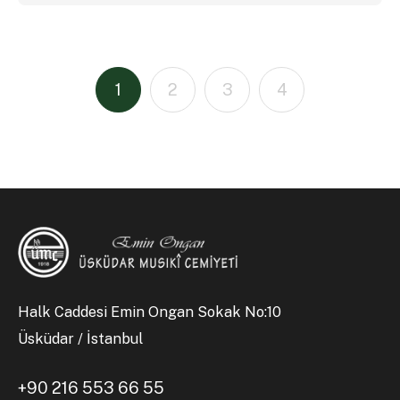
1
2
3
4
Halk Caddesi Emin Ongan Sokak No:10
Üsküdar / İstanbul
+90 216 553 66 55