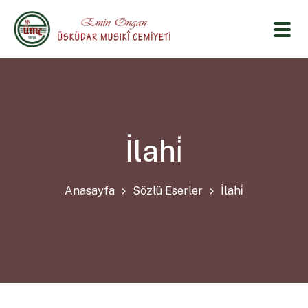
İlahi̇
Anasayfa
Sözlü Eserler
İlahi̇