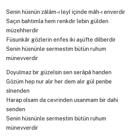
Senin hüsnün zâlâm-ı leyl içinde mâh-ı enverdir
Saçın bahtımla hem renkdir lebin gülden
müzehherdir
Füsunkâr gözlerin enfes iki aşüfte dilberdir
Senin hüsnünle sermestim bütün ruhum
münevverdir
Doyulmaz bir güzelsin sen serâpâ handen
Gözüm hep nur alır her dem alır gül penbe
sînenden
Harap olsam da cevrinden usanmam bir dahi
senden
Senin hüsnünle sermestim bütün ruhum
münevverdir