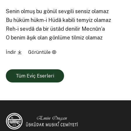
Senin olmuş bu gönül sevgili sensiz olamaz
Bu hüküm hükm-i Hüdâ kabili temyiz olamaz
Reh-i sevdâ da bir üstâd denilir Mecnûn’a
O benim âşık olan gönlüme tilmiz olamaz
İndir
Görüntüle
Tüm Evi̇ç Eserleri