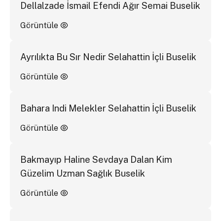
Dellalzade İsmail Efendi Ağır Semai Buselik
Görüntüle
Ayrılıkta Bu Sır Nedir Selahattin İçli Buselik
Görüntüle
Bahara Indi Melekler Selahattin İçli Buselik
Görüntüle
Bakmayıp Haline Sevdaya Dalan Kim
Güzelim Uzman Sağlık Buselik
Görüntüle