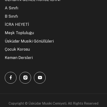
A Sınıfı
B Sınıfı
İCRA HEYETİ
Meşk Topluluğu
Üsküdar Musiki Gönüllüleri
Çocuk Korosu
Keman Dersleri
Copyright © Üsküdar Musiki Cemiyeti. All Rights Reserved