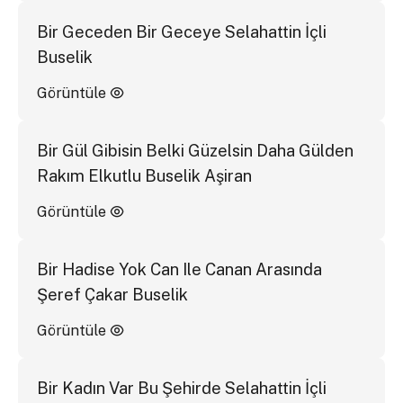
Bir Geceden Bir Geceye Selahattin İçli
Buselik
Görüntüle
Bir Gül Gibisin Belki Güzelsin Daha Gülden
Rakım Elkutlu Buselik Aşiran
Görüntüle
Bir Hadise Yok Can Ile Canan Arasında
Şeref Çakar Buselik
Görüntüle
Bir Kadın Var Bu Şehirde Selahattin İçli