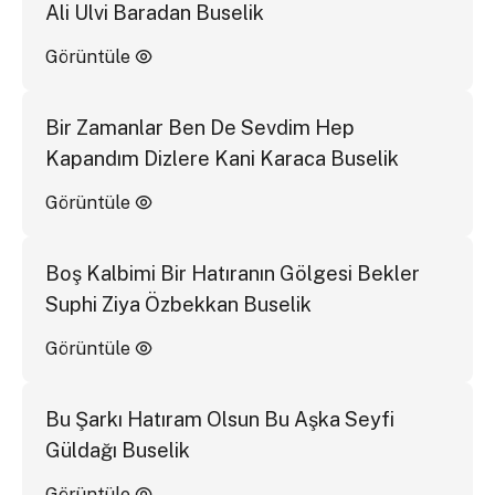
Ali Ulvi Baradan Buselik
Görüntüle
Bir Zamanlar Ben De Sevdim Hep
Kapandım Dizlere Kani Karaca Buselik
Görüntüle
Boş Kalbimi Bir Hatıranın Gölgesi Bekler
Suphi Ziya Özbekkan Buselik
Görüntüle
Bu Şarkı Hatıram Olsun Bu Aşka Seyfi
Güldağı Buselik
Görüntüle