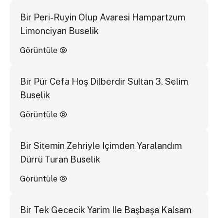
Bir Peri-Ruyin Olup Avaresi Hampartzum
Limonciyan Buselik
Görüntüle
Bir Pür Cefa Hoş Dilberdir Sultan 3. Selim
Buselik
Görüntüle
Bir Sitemin Zehriyle Içimden Yaralandım
Dürrü Turan Buselik
Görüntüle
Bir Tek Gececik Yarim Ile Başbaşa Kalsam