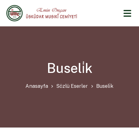
Buseli̇k
Anasayfa
Sözlü Eserler
Buseli̇k