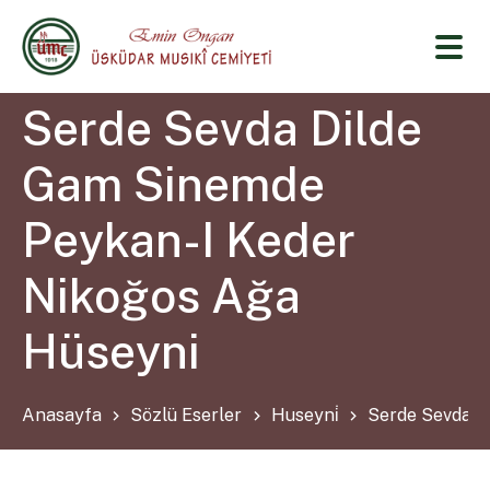
Serde Sevda Dilde
Gam Sinemde
Peykan-I Keder
Nikoğos Ağa
Hüseyni
Anasayfa
Sözlü Eserler
Huseyni̇
Serde Sevda D