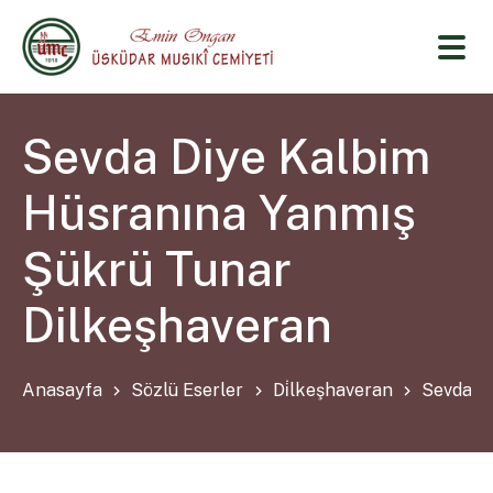
Sevda Diye Kalbim
Hüsranına Yanmış
Şükrü Tunar
Dilkeşhaveran
Anasayfa
Sözlü Eserler
Di̇lkeşhaveran
Sevda D