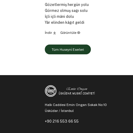
Gözetlermiş hergün yolu
Görmez olmuş sağı solu
İçli içli mâni dolu
Yâr elinden kâğıt geldi
İndir
Görüntüle
Tüm Huseyni̇ Eserleri
Halk Caddesi Emin Ongan Sokak No:10
Üsküdar / İstanbul
+90 216 553 66 55