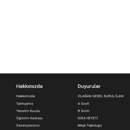
Hakkımızda
Duyurular
Hakkımızda
OLAĞAN GENEL KURUL İLANI
Tarihçemiz
A Sınıfı
Yönetim Kurulu
B Sınıfı
Öğretim Kadrosu
İCRA HEYETİ
Sanatçılarımız
Meşk Topluluğu