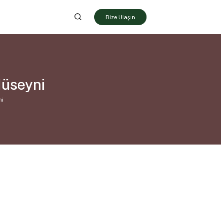
Bize Ulaşın
Hüseyni
ni