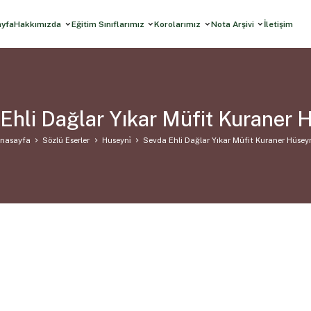
ayfa
Hakkımızda
Eğitim Sınıflarımız
Korolarımız
Nota Arşivi
İletişim
Ehli Dağlar Yıkar Müfit Kuraner 
nasayfa
Sözlü Eserler
Huseyni̇
Sevda Ehli Dağlar Yıkar Müfit Kuraner Hüsey