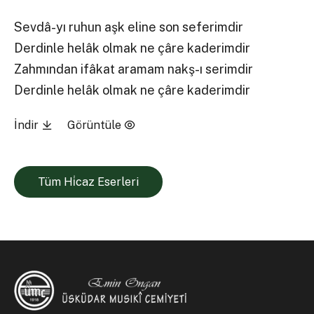
Sevdâ-yı ruhun aşk eline son seferimdir
Derdinle helâk olmak ne çâre kaderimdir
Zahmından ifâkat aramam nakş-ı serimdir
Derdinle helâk olmak ne çâre kaderimdir
İndir
Görüntüle
Tüm Hi̇caz Eserleri