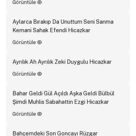
Görüntüle
Aylarca Bırakıp Da Unuttum Seni Sanma
Kemani Sahak Efendi Hicazkar
Görüntüle
Ayrılık Ah Ayrılık Zeki Duygulu Hicazkar
Görüntüle
Bahar Geldi Gül Açıldı Aşka Geldi Bülbül
Şimdi Muhlis Sabahattin Ezgi Hicazkar
Görüntüle
Bahçemdeki Son Goncayı Rüzgar