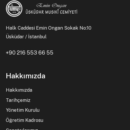
Halk Caddesi Emin Ongan Sokak No:10
Üsküdar / İstanbul
+90 216 553 66 55
Hakkımızda
Hakkımızda
Tarihçemiz
Yönetim Kurulu
Öğretim Kadrosu