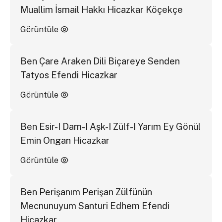
Muallim İsmail Hakkı Hicazkar Köçekçe
Görüntüle
Ben Çare Araken Dili Biçareye Senden
Tatyos Efendi Hicazkar
Görüntüle
Ben Esir-I Dam-I Aşk-I Zülf-I Yarım Ey Gönül
Emin Ongan Hicazkar
Görüntüle
Ben Perişanım Perişan Zülfünün
Mecnunuyum Santuri Edhem Efendi
Hicazkar