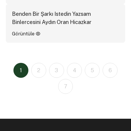
Benden Bir Şarkı Istedin Yazsam
Binlercesini Aydın Oran Hicazkar
Görüntüle
1
2
3
4
5
6
7