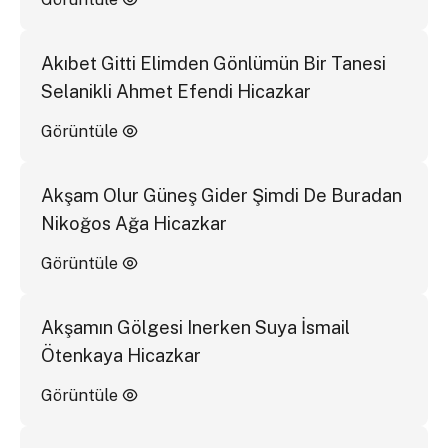
Akıbet Gitti Elimden Gönlümün Bir Tanesi
Selanikli Ahmet Efendi Hicazkar
Görüntüle
Akşam Olur Güneş Gider Şimdi De Buradan
Nikoğos Ağa Hicazkar
Görüntüle
Akşamın Gölgesi Inerken Suya İsmail
Ötenkaya Hicazkar
Görüntüle