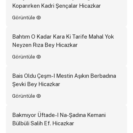
Koparırken Kadri Şençalar Hicazkar
Görüntüle
Bahtım O Kadar Kara Ki Tarife Mahal Yok
Neyzen Rıza Bey Hicazkar
Görüntüle
Bais Oldu Çeşm-I Mestin Aşıkın Berbadına
Şevki Bey Hicazkar
Görüntüle
Bakmıyor Üftade-I Na-Şadına Kemani
Bülbüli Salih Ef. Hicazkar