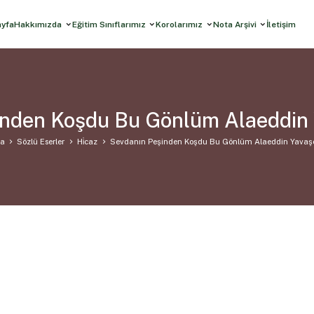
ayfa
Hakkımızda
Eğitim Sınıflarımız
Korolarımız
Nota Arşivi
İletişim
inden Koşdu Bu Gönlüm Alaeddin 
fa
Sözlü Eserler
Hi̇caz
Sevdanın Peşinden Koşdu Bu Gönlüm Alaeddin Yavaş