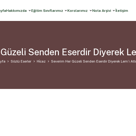
ayfa
Hakkımızda
Eğitim Sınıflarımız
Korolarımız
Nota Arşivi
İletişim
Güzeli Senden Eserdir Diyerek Lem
yfa
Sözlü Eserler
Hi̇caz
Severim Her Güzeli Senden Eserdir Diyerek Lem’i Atl