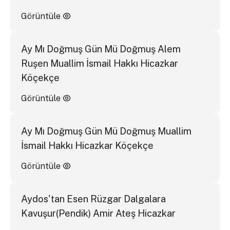
Görüntüle
Ay Mı Doğmuş Gün Mü Doğmuş Alem
Ruşen Muallim İsmail Hakkı Hicazkar
Köçekçe
Görüntüle
Ay Mı Doğmuş Gün Mü Doğmuş Muallim
İsmail Hakkı Hicazkar Köçekçe
Görüntüle
Aydos'tan Esen Rüzgar Dalgalara
Kavuşur(Pendik) Amir Ateş Hicazkar