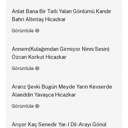
Anlat Bana Bir Tatlı Yalan Gönlümü Kandır
Bahri Altıntaş Hicazkar
Görüntüle
Annem(Kulağımdan Girmiyor Ninni Sesin)
Özcan Korkut Hicazkar
Görüntüle
Ararız Şevki Bugün Meyde Yarın Kevserde
Alaeddin Yavaşca Hicazkar
Görüntüle
Arıyor Kaç Senedir Yar-I Dil-Arayı Gönül