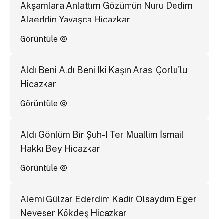
Akşamlara Anlattım Gözümün Nuru Dedim
Alaeddin Yavaşca Hicazkar
Görüntüle
Aldı Beni Aldı Beni Iki Kaşın Arası Çorlu'lu
Hicazkar
Görüntüle
Aldı Gönlüm Bir Şuh-I Ter Muallim İsmail
Hakkı Bey Hicazkar
Görüntüle
Alemi Gülzar Ederdim Kadir Olsaydım Eğer
Neveser Kökdeş Hicazkar