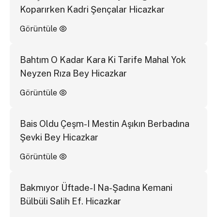
Koparırken Kadri Şençalar Hicazkar
Görüntüle
Bahtım O Kadar Kara Ki Tarife Mahal Yok
Neyzen Rıza Bey Hicazkar
Görüntüle
Bais Oldu Çeşm-I Mestin Aşıkın Berbadına
Şevki Bey Hicazkar
Görüntüle
Bakmıyor Üftade-I Na-Şadına Kemani
Bülbüli Salih Ef. Hicazkar