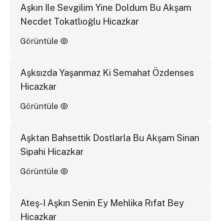
Aşkın Ile Sevgilim Yine Doldum Bu Akşam
Necdet Tokatlıoğlu Hicazkar
Görüntüle
Aşksızda Yaşanmaz Ki Semahat Özdenses
Hicazkar
Görüntüle
Aşktan Bahsettik Dostlarla Bu Akşam Sinan
Sipahi Hicazkar
Görüntüle
Ateş-I Aşkın Senin Ey Mehlika Rıfat Bey
Hicazkar