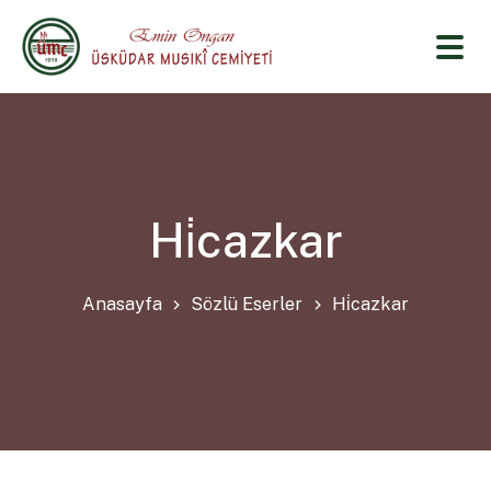
Hi̇cazkar
Anasayfa
Sözlü Eserler
Hi̇cazkar