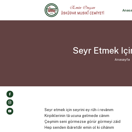
Anas
Seyr Etmek Içi
Anasayfa
Seyr etmek için seyrini ey rûh-i revânım
Kirpiklerinin tâ ucuna gelmede cânım
Çeşmim seni görmezse görür görmeyi zâid
Hep senden ibâretdir emin ol ki cihânım