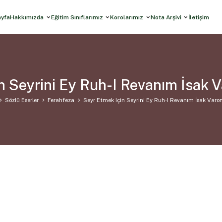
ayfa
Hakkımızda
Eğitim Sınıflarımız
Korolarımız
Nota Arşivi
İletişim
n Seyrini Ey Ruh-I Revanım İsak 
Sözlü Eserler
Ferahfeza
Seyr Etmek Için Seyrini Ey Ruh-I Revanım İsak Varo