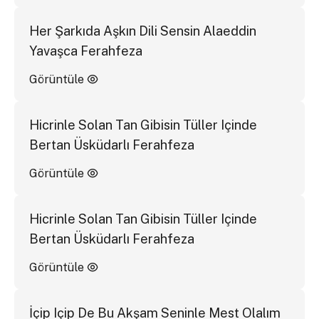
Her Şarkıda Aşkın Dili Sensin Alaeddin
Yavaşca Ferahfeza
Görüntüle
Hicrinle Solan Tan Gibisin Tüller Içinde
Bertan Üsküdarlı Ferahfeza
Görüntüle
Hicrinle Solan Tan Gibisin Tüller Içinde
Bertan Üsküdarlı Ferahfeza
Görüntüle
İçip Içip De Bu Akşam Seninle Mest Olalım