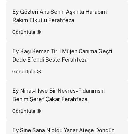
Ey Gözleri Ahu Senin Aşkınla Harabım
Rakım Elkutlu Ferahfeza
Görüntüle
Ey Kaşı Keman Tir-I Müjen Canıma Geçti
Dede Efendi Beste Ferahfeza
Görüntüle
Ey Nihal-I Işve Bir Nevres-Fidanımsın
Benim Şeref Çakar Ferahfeza
Görüntüle
Ey Sine Sana N'oldu Yanar Ateşe Döndün