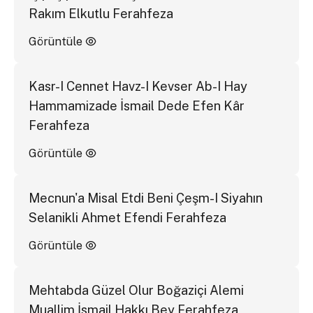
Rakım Elkutlu Ferahfeza
Görüntüle
Kasr-I Cennet Havz-I Kevser Ab-I Hay
Hammamizade İsmail Dede Efen Kâr
Ferahfeza
Görüntüle
Mecnun'a Misal Etdi Beni Çeşm-I Siyahın
Selanikli Ahmet Efendi Ferahfeza
Görüntüle
Mehtabda Güzel Olur Boğaziçi Alemi
Muallim İsmail Hakkı Bey Ferahfeza