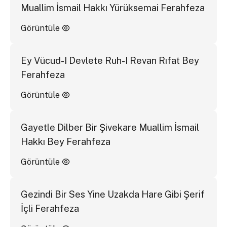
Muallim İsmail Hakkı Yürüksemai Ferahfeza
Görüntüle
Ey Vücud-I Devlete Ruh-I Revan Rıfat Bey
Ferahfeza
Görüntüle
Gayetle Dilber Bir Şivekare Muallim İsmail
Hakkı Bey Ferahfeza
Görüntüle
Gezindi Bir Ses Yine Uzakda Hare Gibi Şerif
İçli Ferahfeza