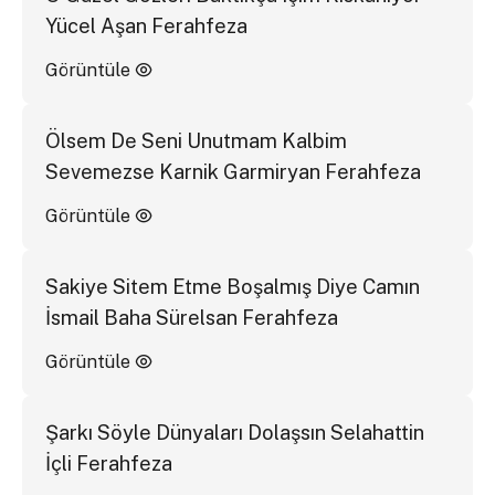
Yücel Aşan Ferahfeza
Görüntüle
Ölsem De Seni Unutmam Kalbim
Sevemezse Karnik Garmiryan Ferahfeza
Görüntüle
Sakiye Sitem Etme Boşalmış Diye Camın
İsmail Baha Sürelsan Ferahfeza
Görüntüle
Şarkı Söyle Dünyaları Dolaşsın Selahattin
İçli Ferahfeza