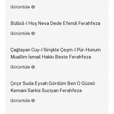
Görüntüle
Bülbül-I Hoş Neva Dede Efendi Ferahfeza
Görüntüle
Çağlayan Cuy-I Sirişkle Çeşm-I Pür-Hunum
Muallim İsmail Hakkı Beste Ferahfeza
Görüntüle
Çırçır Suda Eyvah Gördüm Ben O Güzeli
Kemani Sarkis Suciyan Ferahfeza
Görüntüle