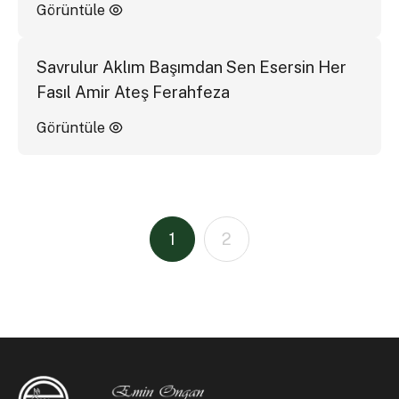
Görüntüle
Savrulur Aklım Başımdan Sen Esersin Her
Fasıl Amir Ateş Ferahfeza
Görüntüle
1
2