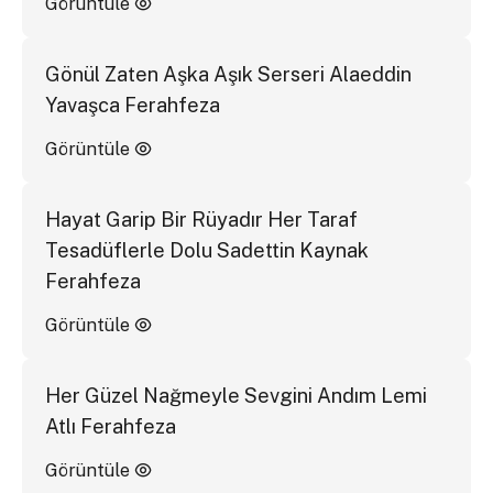
Görüntüle
Gönül Zaten Aşka Aşık Serseri Alaeddin
Yavaşca Ferahfeza
Görüntüle
Hayat Garip Bir Rüyadır Her Taraf
Tesadüflerle Dolu Sadettin Kaynak
Ferahfeza
Görüntüle
Her Güzel Nağmeyle Sevgini Andım Lemi
Atlı Ferahfeza
Görüntüle