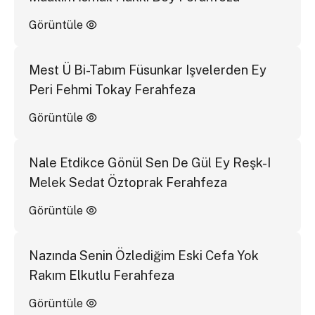
Görüntüle
Mest Ü Bi-Tabım Füsunkar Işvelerden Ey
Peri Fehmi Tokay Ferahfeza
Görüntüle
Nale Etdikce Gönül Sen De Gül Ey Reşk-I
Melek Sedat Öztoprak Ferahfeza
Görüntüle
Nazında Senin Özlediğim Eski Cefa Yok
Rakım Elkutlu Ferahfeza
Görüntüle