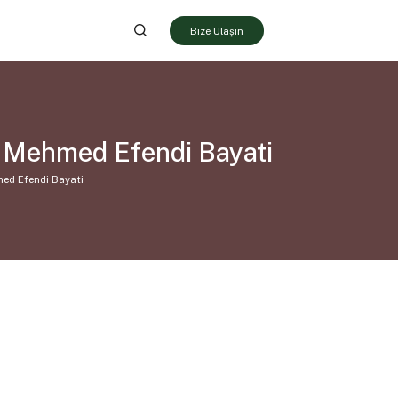
Bize Ulaşın
m Mehmed Efendi Bayati
ed Efendi Bayati