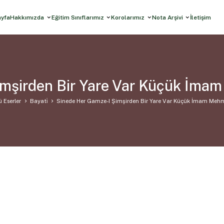
ayfa
Hakkımızda
Eğitim Sınıflarımız
Korolarımız
Nota Arşivi
İletişim
mşirden Bir Yare Var Küçük İma
ü Eserler
Bayati̇
Sinede Her Gamze-I Şimşirden Bir Yare Var Küçük İmam Mehm