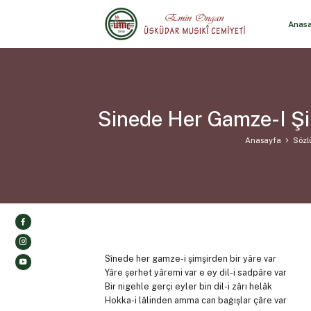
Anas
Sinede Her Gamze-I Şi
Anasayfa
Sözl
Sînede her gamze-i şimşirden bir yâre var
Yâre şerhet yâremi var e ey dil-i sadpâre var
Bir nigehle gerçi eyler bin dil-i zârı helâk
Hokka-i lâlinden amma can bağışlar çâre var