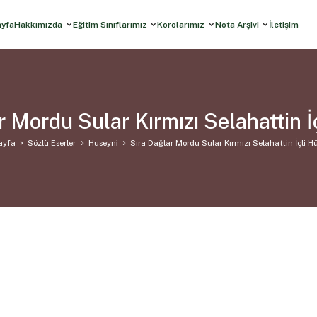
ayfa
Hakkımızda
Eğitim Sınıflarımız
Korolarımız
Nota Arşivi
İletişim
r Mordu Sular Kırmızı Selahattin İ
ayfa
Sözlü Eserler
Huseyni̇
Sıra Dağlar Mordu Sular Kırmızı Selahattin İçli H