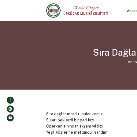
Anas
Sıra Dağla
Anas
Sıra dağlar mordu , sular kırmızı
Suları beklerdi bir peri kızı
Öperken alnından akşam yıldızı
Yeşil gözlerine meftûndur sandım