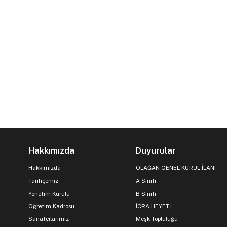
Hakkımızda
Duyurular
Hakkımızda
OLAĞAN GENEL KURUL İLANI
Tarihçemiz
A Sınıfı
Yönetim Kurulu
B Sınıfı
Öğretim Kadrosu
İCRA HEYETİ
Sanatçılarımız
Meşk Topluluğu