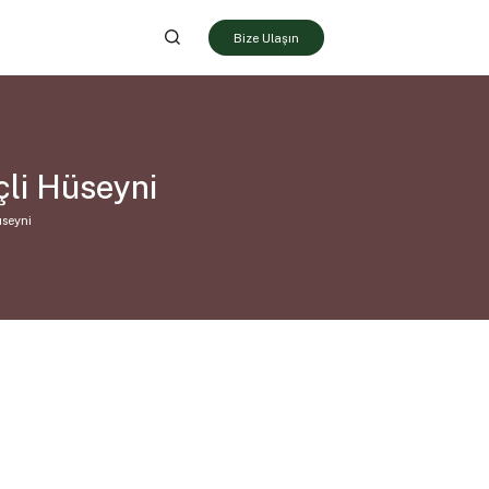
Bize Ulaşın
çli Hüseyni
üseyni