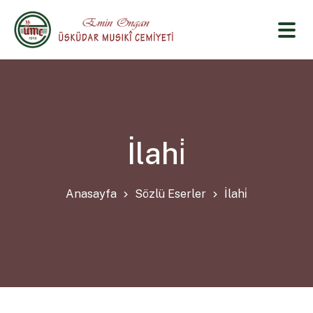
İlahi̇
Anasayfa
Sözlü Eserler
İlahi̇