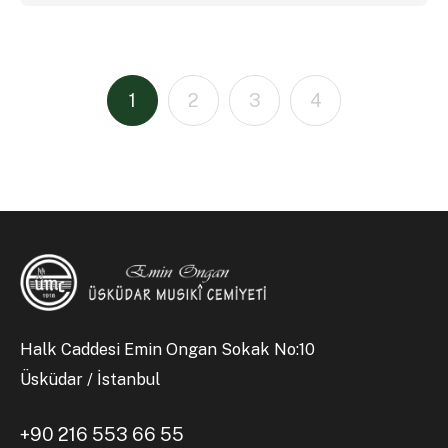
1
2
3
4
Halk Caddesi Emin Ongan Sokak No:10
Üsküdar / İstanbul
+90 216 553 66 55