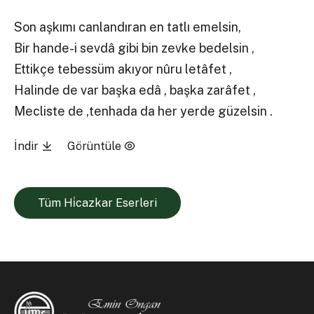
Son aşkımı canlandıran en tatlı emelsin,
Bir hande-i sevdâ gibi bin zevke bedelsin ,
Ettikçe tebessüm akıyor nûru letâfet ,
Halinde de var başka edâ , başka zarâfet ,
Mecliste de ,tenhada da her yerde güzelsin .
İndir
Görüntüle
Tüm Hi̇cazkar Eserleri