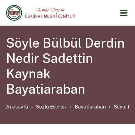
Söyle Bülbül Derdin
Nedir Sadettin
Kaynak
Bayatiaraban
Anasayfa
Sözlü Eserler
Bayati̇araban
Söyle Bü