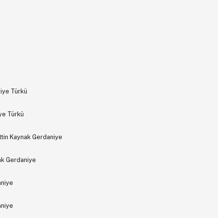
iye Türkü
iye Türkü
ttin Kaynak Gerdaniye
k Gerdaniye
aniye
aniye