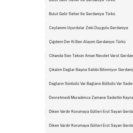
Bulut Gelir Seher Ile Gerdaniye Türkü
Ceylanımı Uçurdular Zeki Duygulu Gerdaniye
Çiğdem Der Ki Ben Alayım Gerdaniye Türkü
Cihanda Sen Teksin Aman Necdet Varol Gerdan
Çıkalım Dağlar Başına Sahibi Bilinmiyor Gerdan
Dağların Sünbülü Var Bağların Bülbülü Var Sade
Devretmedi Muradımca Zamane Sadettin Kayna
Diken Vardır Korumaya Gülleri Erol Sayan Gerd
Diken Vardır Korumaya Gülleri Erol Sayan Gerd