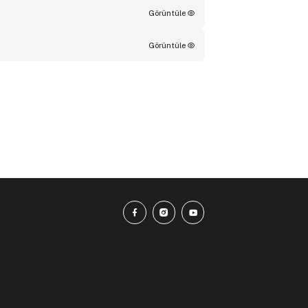
Görüntüle
Görüntüle