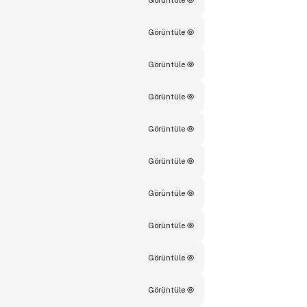
Görüntüle
Görüntüle
Görüntüle
Görüntüle
Görüntüle
Görüntüle
Görüntüle
Görüntüle
Görüntüle