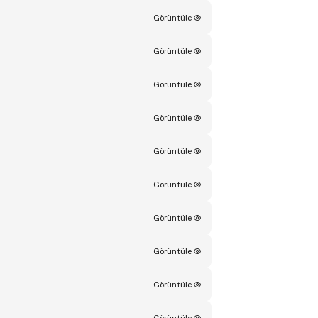
Görüntüle
Görüntüle
Görüntüle
Görüntüle
Görüntüle
Görüntüle
Görüntüle
Görüntüle
Görüntüle
Görüntüle