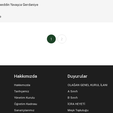
laeddin Yavaşca Gerdaniye
e
1
2
Hakkımızda
Duyurular
Hakkımızda
OLAĞAN GENEL KURUL İLANI
Tarihçemiz
A Sınıfı
Yönetim Kurulu
B Sınıfı
Öğretim Kadrosu
İCRA HEYETİ
Sanatçılarımız
Meşk Topluluğu