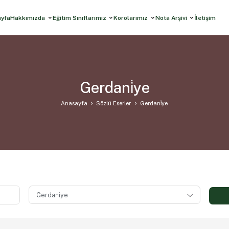
ayfa
Hakkımızda
Eğitim Sınıflarımız
Korolarımız
Nota Arşivi
İletişim
Gerdani̇ye
Anasayfa
Sözlü Eserler
Gerdani̇ye