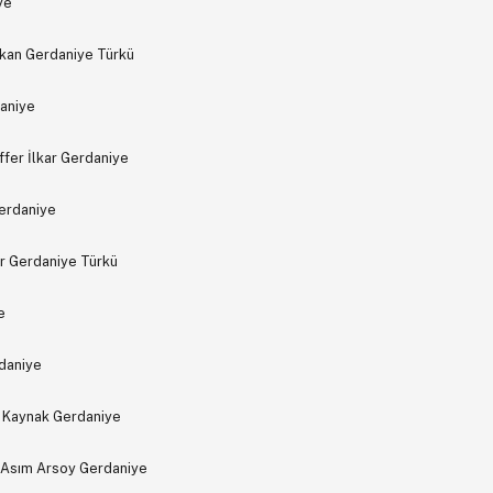
ye
kan Gerdaniye Türkü
daniye
fer İlkar Gerdaniye
Gerdaniye
or Gerdaniye Türkü
e
rdaniye
n Kaynak Gerdaniye
i Asım Arsoy Gerdaniye