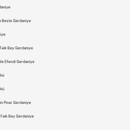
daniye
ğa Beste Gerdaniye
iye
 Faik Bey Gerdaniye
ede Efendi Gerdaniye
rkü
rkü
n Pınar Gerdaniye
 Faik Bey Gerdaniye