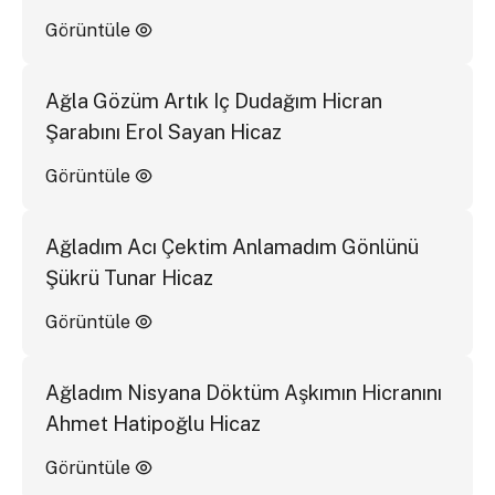
Görüntüle
Ağla Gözüm Artık Iç Dudağım Hicran
Şarabını Erol Sayan Hicaz
Görüntüle
Ağladım Acı Çektim Anlamadım Gönlünü
Şükrü Tunar Hicaz
Görüntüle
Ağladım Nisyana Döktüm Aşkımın Hicranını
Ahmet Hatipoğlu Hicaz
Görüntüle