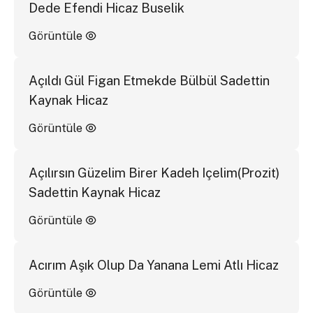
Dede Efendi Hicaz Buselik
Görüntüle
Açıldı Gül Figan Etmekde Bülbül Sadettin
Kaynak Hicaz
Görüntüle
Açılırsın Güzelim Birer Kadeh Içelim(Prozit)
Sadettin Kaynak Hicaz
Görüntüle
Acırım Aşık Olup Da Yanana Lemi Atlı Hicaz
Görüntüle