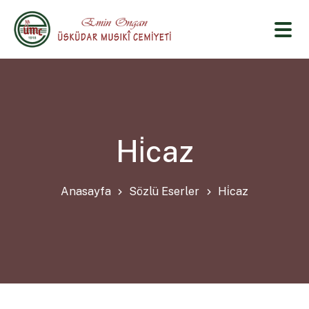
Hi̇caz
Anasayfa
Sözlü Eserler
Hi̇caz