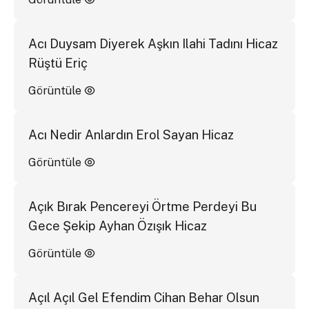
Acı Duysam Diyerek Aşkın Ilahi Tadını Hicaz
Rüştü Eriç
Görüntüle
Acı Nedir Anlardın Erol Sayan Hicaz
Görüntüle
Açık Bırak Pencereyi Örtme Perdeyi Bu
Gece Şekip Ayhan Özışık Hicaz
Görüntüle
Açıl Açıl Gel Efendim Cihan Behar Olsun