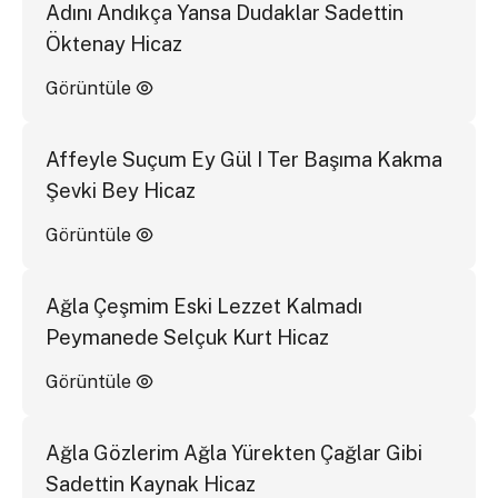
Adını Andıkça Yansa Dudaklar Sadettin
Öktenay Hicaz
Görüntüle
Affeyle Suçum Ey Gül I Ter Başıma Kakma
Şevki Bey Hicaz
Görüntüle
Ağla Çeşmim Eski Lezzet Kalmadı
Peymanede Selçuk Kurt Hicaz
Görüntüle
Ağla Gözlerim Ağla Yürekten Çağlar Gibi
Sadettin Kaynak Hicaz