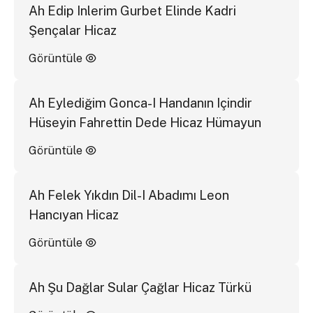
Ah Edip Inlerim Gurbet Elinde Kadri
Şençalar Hicaz
Görüntüle
Ah Eylediğim Gonca-I Handanın Içindir
Hüseyin Fahrettin Dede Hicaz Hümayun
Görüntüle
Ah Felek Yıkdın Dil-I Abadımı Leon
Hancıyan Hicaz
Görüntüle
Ah Şu Dağlar Sular Çağlar Hicaz Türkü