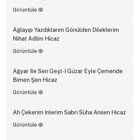
Görüntüle
Ağlayıp Yazdıklarım Gönülden Dileklerim
Nihat Adlim Hicaz
Görüntüle
Ağyar Ile Sen Geşt-I Güzar Eyle Çemende
Bimen Şen Hicaz
Görüntüle
Ah Çekerim Inlerim Sabri Süha Ansen Hicaz
Görüntüle