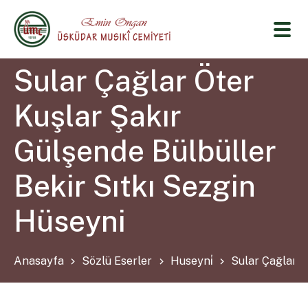
Sular Çağlar Öter
Kuşlar Şakır
Gülşende Bülbüller
Bekir Sıtkı Sezgin
Hüseyni
Anasayfa
Sözlü Eserler
Huseyni̇
Sular Çağlar Ö