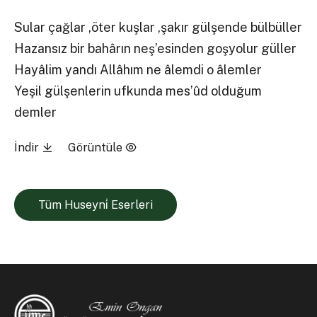
Sular çağlar ,öter kuşlar ,şakır gülşende bülbüller
Hazansız bir bahârın neş’esinden goşyolur güller
Hayâlim yandı Allâhım ne âlemdi o âlemler
Yeşil gülşenlerin ufkunda mes’ûd olduğum
demler
İndir
Görüntüle
Tüm Huseyni̇ Eserleri