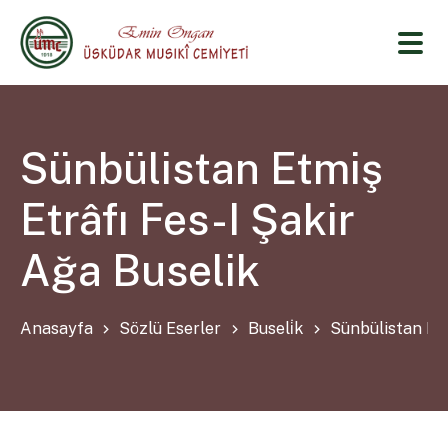
Sünbülistan Etmiş
Etrâfı Fes-I Şakir
Ağa Buselik
Anasayfa
Sözlü Eserler
Buseli̇k
Sünbülistan Etm