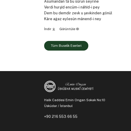
Âsumandan tâ bu sûrun seyrine
Verdi hurşîd encüm-i nâhîd-i pey
Dem bu demdir zevk u şevkinden gönül
Kâre ağaz eylesün mânend-i ney
İndir
Görüntüle
Tüm Buseli̇k Eserleri
Halk Caddesi Emin Ongan Sokak No:10
Üsküdar / İstanbul
+90 216 553 66 55