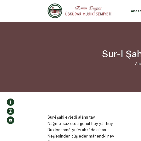
Anas
Sur-I Şah
An
Sûr-i şâhi eyledi alâmı tay
Nâğme-saz oldu gönül hey yâr hey
Bu donanmâ-yı ferahzâda cihan
Neş’esinden cûş eder mânend-i ney