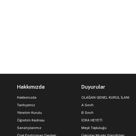
Hakkımızda
Duyurular
Hakkımızda
OLAĞAN GENEL KURUL İLANI
Tarihçemiz
A Sınıfı
Yönetim Kurulu
B Sınıfı
Öğretim Kadrosu
İCRA HEYETİ
Sanatçılarımız
Meşk Topluluğu
Özel Enstrüman Dersleri
Üsküdar Musiki Gönüllüleri