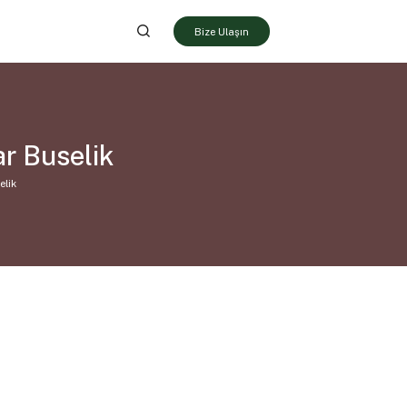
Bize Ulaşın
ar Buselik
elik