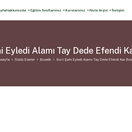
ayfa
Hakkımızda
Eğitim Sınıflarımız
Korolarımız
Nota Arşivi
İletişim
i Eyledi Alamı Tay Dede Efendi K
asayfa
Sözlü Eserler
Buseli̇k
Sur-I Şahi Eyledi Alamı Tay Dede Efendi Kar Bus