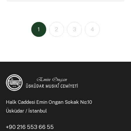
1
2
3
4
Halk Caddesi Emin Ongan Sokak No:10
Üsküdar / İstanbul
+90 216 553 66 55