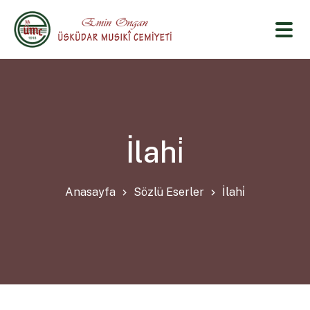
İlahi̇
Anasayfa
Sözlü Eserler
İlahi̇