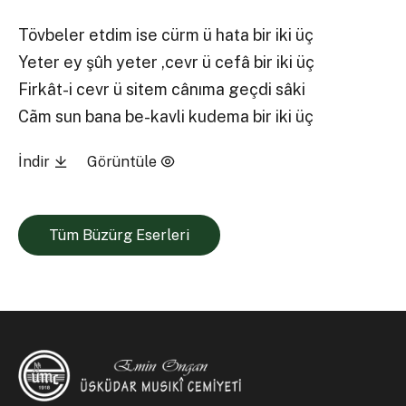
Tövbeler etdim ise cürm ü hata bir iki üç
Yeter ey şûh yeter ,cevr ü cefâ bir iki üç
Firkât-i cevr ü sitem cânıma geçdi sâki
Cãm sun bana be-kavli kudema bir iki üç
İndir
Görüntüle
Tüm Büzürg Eserleri