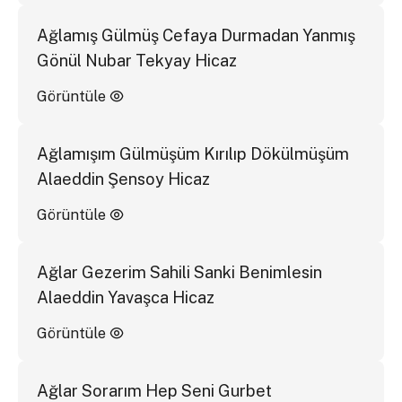
Ağlamış Gülmüş Cefaya Durmadan Yanmış
Gönül Nubar Tekyay Hicaz
Görüntüle
Ağlamışım Gülmüşüm Kırılıp Dökülmüşüm
Alaeddin Şensoy Hicaz
Görüntüle
Ağlar Gezerim Sahili Sanki Benimlesin
Alaeddin Yavaşca Hicaz
Görüntüle
Ağlar Sorarım Hep Seni Gurbet