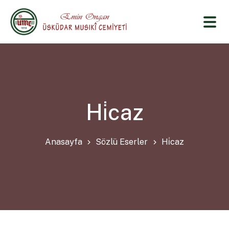
Hi̇caz
Anasayfa
Sözlü Eserler
Hi̇caz