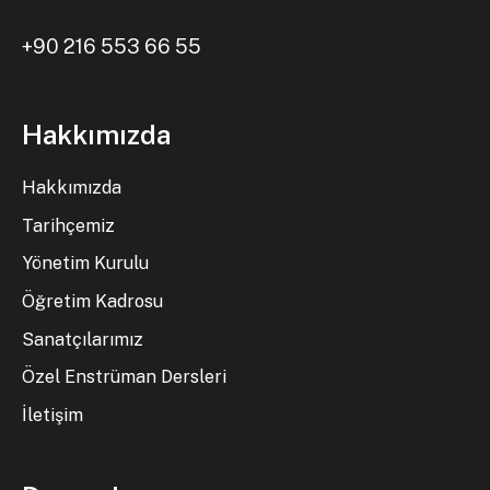
+90 216 553 66 55
Hakkımızda
Hakkımızda
Tarihçemiz
Yönetim Kurulu
Öğretim Kadrosu
Sanatçılarımız
Özel Enstrüman Dersleri
İletişim