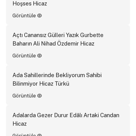
Hoşses Hicaz
Görüntüle
Açtı Canansız Gülleri Yazık Gurbette
Baharın Ali Nihad Özdemir Hicaz
Görüntüle
Ada Sahillerinde Bekliyorum Sahibi
Bilinmiyor Hicaz Türkü
Görüntüle
Adalarda Gezer Durur Edâlı Artaki Candan
Hicaz
Görüntüle