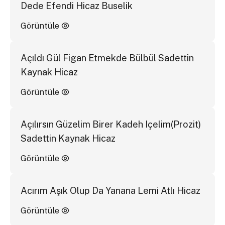
Dede Efendi Hicaz Buselik
Görüntüle
Açıldı Gül Figan Etmekde Bülbül Sadettin
Kaynak Hicaz
Görüntüle
Açılırsın Güzelim Birer Kadeh Içelim(Prozit)
Sadettin Kaynak Hicaz
Görüntüle
Acırım Aşık Olup Da Yanana Lemi Atlı Hicaz
Görüntüle