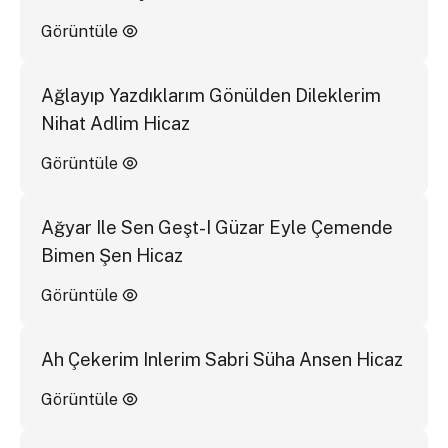
Görüntüle
Ağlayıp Yazdıklarım Gönülden Dileklerim
Nihat Adlim Hicaz
Görüntüle
Ağyar Ile Sen Geşt-I Güzar Eyle Çemende
Bimen Şen Hicaz
Görüntüle
Ah Çekerim Inlerim Sabri Süha Ansen Hicaz
Görüntüle