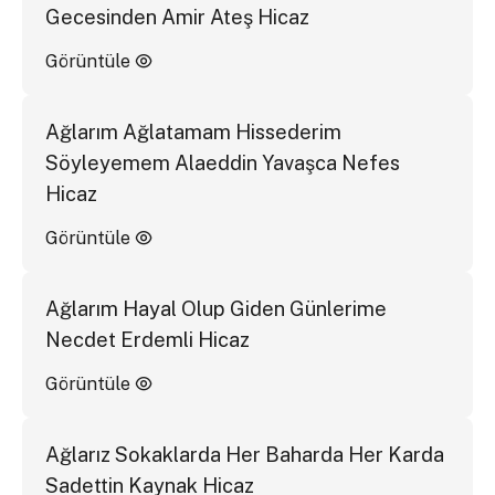
Gecesinden Amir Ateş Hicaz
Görüntüle
Ağlarım Ağlatamam Hissederim
Söyleyemem Alaeddin Yavaşca Nefes
Hicaz
Görüntüle
Ağlarım Hayal Olup Giden Günlerime
Necdet Erdemli Hicaz
Görüntüle
Ağlarız Sokaklarda Her Baharda Her Karda
Sadettin Kaynak Hicaz