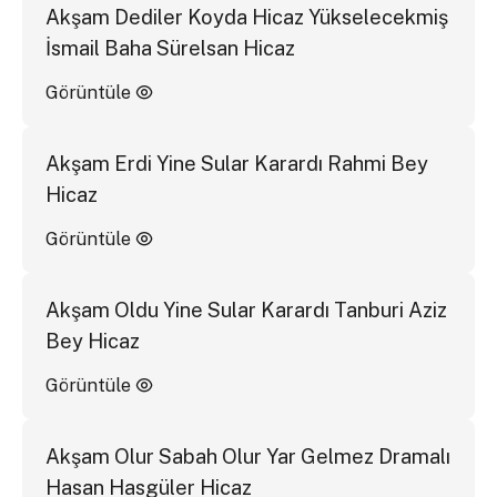
Akşam Dediler Koyda Hicaz Yükselecekmiş
İsmail Baha Sürelsan Hicaz
Görüntüle
Akşam Erdi Yine Sular Karardı Rahmi Bey
Hicaz
Görüntüle
Akşam Oldu Yine Sular Karardı Tanburi Aziz
Bey Hicaz
Görüntüle
Akşam Olur Sabah Olur Yar Gelmez Dramalı
Hasan Hasgüler Hicaz