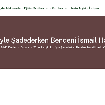
ayfa
Hakkımızda
Eğitim Sınıflarımız
Korolarımız
Nota Arşivi
İletişim
iyle Şadederken Bendeni İsmail 
Sözlü Eserler
Evcara
Türlü Rengin Lutfiyle Şadederken Bendeni İsmail Hakkı 