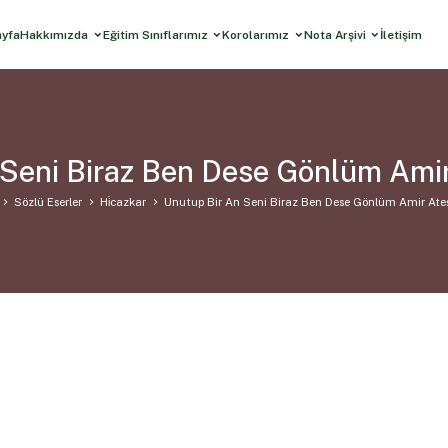
ayfa
Hakkımızda
Eğitim Sınıflarımız
Korolarımız
Nota Arşivi
İletişim
 Seni Biraz Ben Dese Gönlüm Amir
Sözlü Eserler
Hi̇cazkar
Unutup Bir An Seni Biraz Ben Dese Gönlüm Amir Ate