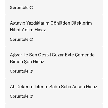
Görüntüle
Ağlayıp Yazdıklarım Gönülden Dileklerim
Nihat Adlim Hicaz
Görüntüle
Ağyar Ile Sen Geşt-I Güzar Eyle Çemende
Bimen Şen Hicaz
Görüntüle
Ah Çekerim Inlerim Sabri Süha Ansen Hicaz
Görüntüle