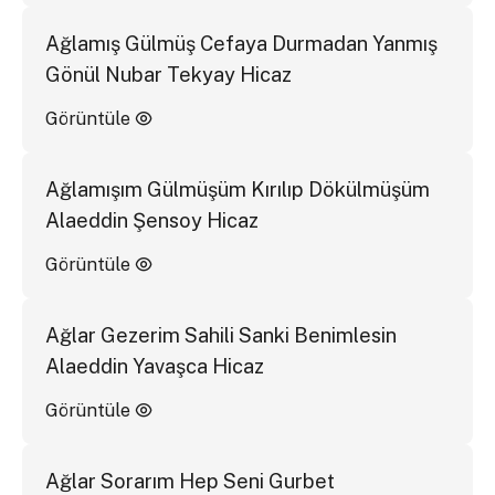
Ağlamış Gülmüş Cefaya Durmadan Yanmış
Gönül Nubar Tekyay Hicaz
Görüntüle
Ağlamışım Gülmüşüm Kırılıp Dökülmüşüm
Alaeddin Şensoy Hicaz
Görüntüle
Ağlar Gezerim Sahili Sanki Benimlesin
Alaeddin Yavaşca Hicaz
Görüntüle
Ağlar Sorarım Hep Seni Gurbet