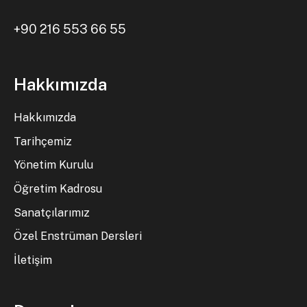
+90 216 553 66 55
Hakkımızda
Hakkımızda
Tarihçemiz
Yönetim Kurulu
Öğretim Kadrosu
Sanatçılarımız
Özel Enstrüman Dersleri
İletişim