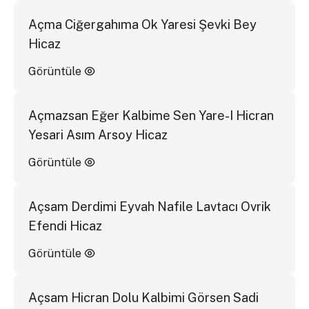
Açma Ciğergahıma Ok Yaresi Şevki Bey
Hicaz
Görüntüle
Açmazsan Eğer Kalbime Sen Yare-I Hicran
Yesari Asım Arsoy Hicaz
Görüntüle
Açsam Derdimi Eyvah Nafile Lavtacı Ovrik
Efendi Hicaz
Görüntüle
Açsam Hicran Dolu Kalbimi Görsen Sadi