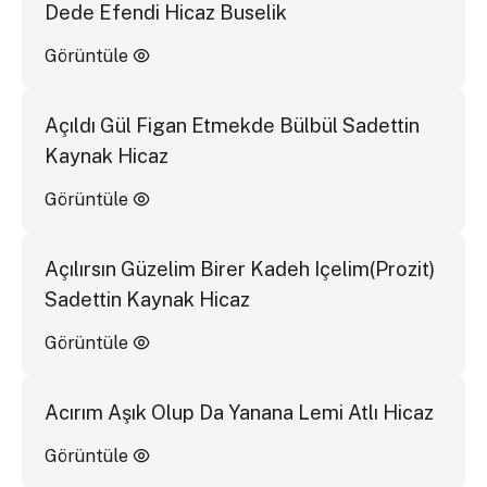
Dede Efendi Hicaz Buselik
Görüntüle
Açıldı Gül Figan Etmekde Bülbül Sadettin
Kaynak Hicaz
Görüntüle
Açılırsın Güzelim Birer Kadeh Içelim(Prozit)
Sadettin Kaynak Hicaz
Görüntüle
Acırım Aşık Olup Da Yanana Lemi Atlı Hicaz
Görüntüle