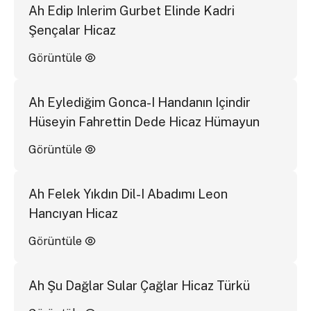
Ah Edip Inlerim Gurbet Elinde Kadri
Şençalar Hicaz
Görüntüle
Ah Eylediğim Gonca-I Handanın Içindir
Hüseyin Fahrettin Dede Hicaz Hümayun
Görüntüle
Ah Felek Yıkdın Dil-I Abadımı Leon
Hancıyan Hicaz
Görüntüle
Ah Şu Dağlar Sular Çağlar Hicaz Türkü