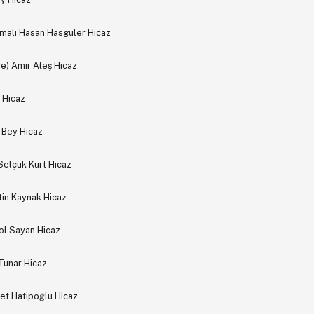
malı Hasan Hasgüler Hicaz
e) Amir Ateş Hicaz
 Hicaz
 Bey Hicaz
elçuk Kurt Hicaz
tin Kaynak Hicaz
ol Sayan Hicaz
Tunar Hicaz
et Hatipoğlu Hicaz