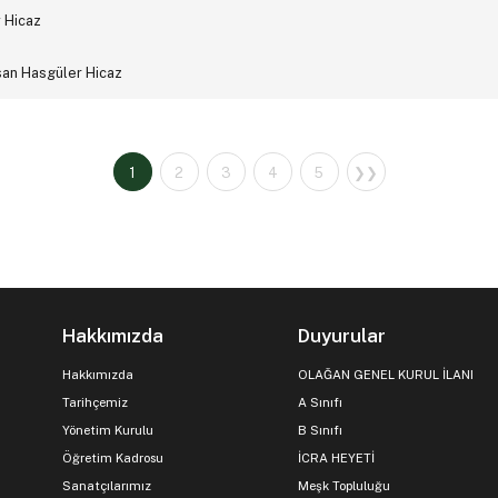
 Hicaz
an Hasgüler Hicaz
1
2
3
4
5
❯❯
Hakkımızda
Duyurular
Hakkımızda
OLAĞAN GENEL KURUL İLANI
Tarihçemiz
A Sınıfı
Yönetim Kurulu
B Sınıfı
Öğretim Kadrosu
İCRA HEYETİ
Sanatçılarımız
Meşk Topluluğu