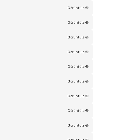
Görüntüle
Görüntüle
Görüntüle
Görüntüle
Görüntüle
Görüntüle
Görüntüle
Görüntüle
Görüntüle
Görüntüle