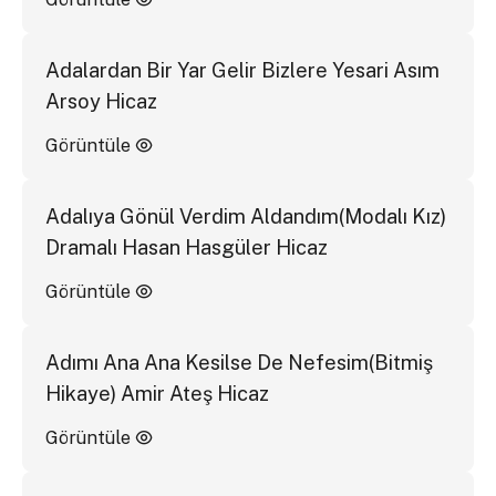
Adalardan Bir Yar Gelir Bizlere Yesari Asım
Arsoy Hicaz
Görüntüle
Adalıya Gönül Verdim Aldandım(Modalı Kız)
Dramalı Hasan Hasgüler Hicaz
Görüntüle
Adımı Ana Ana Kesilse De Nefesim(Bitmiş
Hikaye) Amir Ateş Hicaz
Görüntüle