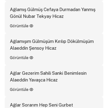
Ağlamış Gülmüş Cefaya Durmadan Yanmış
Gönül Nubar Tekyay Hicaz
Görüntüle
Ağlamışım Gülmüşüm Kırılıp Dökülmüşüm
Alaeddin Şensoy Hicaz
Görüntüle
Ağlar Gezerim Sahili Sanki Benimlesin
Alaeddin Yavaşca Hicaz
Görüntüle
Ağlar Sorarım Hep Seni Gurbet