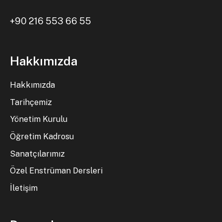
+90 216 553 66 55
Hakkımızda
Hakkımızda
Tarihçemiz
Yönetim Kurulu
Öğretim Kadrosu
Sanatçılarımız
Özel Enstrüman Dersleri
İletişim