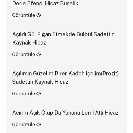
Dede Efendi Hicaz Buselik
Görüntüle
Açıldı Gül Figan Etmekde Bülbül Sadettin
Kaynak Hicaz
Görüntüle
Açılırsın Güzelim Birer Kadeh Içelim(Prozit)
Sadettin Kaynak Hicaz
Görüntüle
Acırım Aşık Olup Da Yanana Lemi Atlı Hicaz
Görüntüle