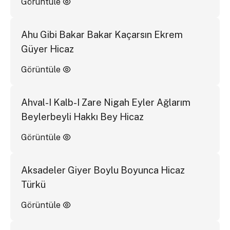
Görüntüle
Ahu Gibi Bakar Bakar Kaçarsın Ekrem
Güyer Hicaz
Görüntüle
Ahval-I Kalb-I Zare Nigah Eyler Ağlarım
Beylerbeyli Hakkı Bey Hicaz
Görüntüle
Aksadeler Giyer Boylu Boyunca Hicaz
Türkü
Görüntüle