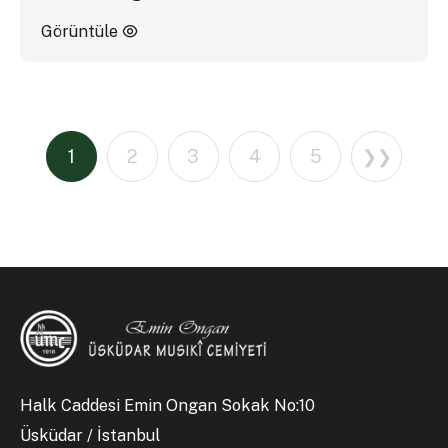
Görüntüle
1
2
3
4
5
❯❯
Halk Caddesi Emin Ongan Sokak No:10
Üsküdar / İstanbul