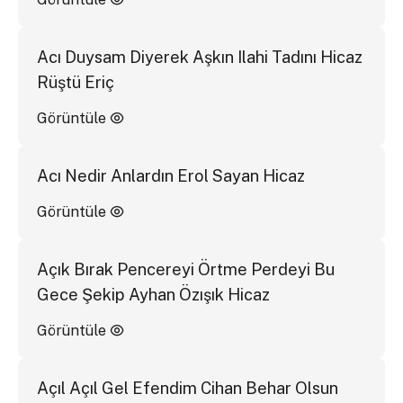
Acı Duysam Diyerek Aşkın Ilahi Tadını Hicaz
Rüştü Eriç
Görüntüle
Acı Nedir Anlardın Erol Sayan Hicaz
Görüntüle
Açık Bırak Pencereyi Örtme Perdeyi Bu
Gece Şekip Ayhan Özışık Hicaz
Görüntüle
Açıl Açıl Gel Efendim Cihan Behar Olsun