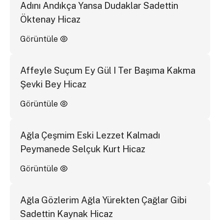
Adını Andıkça Yansa Dudaklar Sadettin
Öktenay Hicaz
Görüntüle
Affeyle Suçum Ey Gül I Ter Başıma Kakma
Şevki Bey Hicaz
Görüntüle
Ağla Çeşmim Eski Lezzet Kalmadı
Peymanede Selçuk Kurt Hicaz
Görüntüle
Ağla Gözlerim Ağla Yürekten Çağlar Gibi
Sadettin Kaynak Hicaz