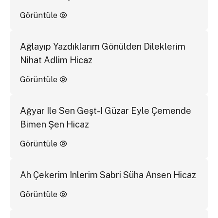
Görüntüle
Ağlayıp Yazdıklarım Gönülden Dileklerim
Nihat Adlim Hicaz
Görüntüle
Ağyar Ile Sen Geşt-I Güzar Eyle Çemende
Bimen Şen Hicaz
Görüntüle
Ah Çekerim Inlerim Sabri Süha Ansen Hicaz
Görüntüle