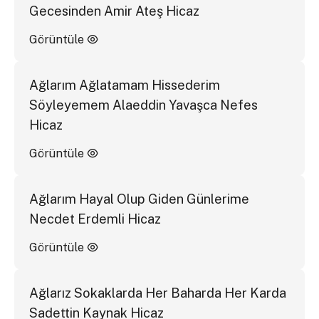
Gecesinden Amir Ateş Hicaz
Görüntüle
Ağlarım Ağlatamam Hissederim
Söyleyemem Alaeddin Yavaşca Nefes
Hicaz
Görüntüle
Ağlarım Hayal Olup Giden Günlerime
Necdet Erdemli Hicaz
Görüntüle
Ağlarız Sokaklarda Her Baharda Her Karda
Sadettin Kaynak Hicaz