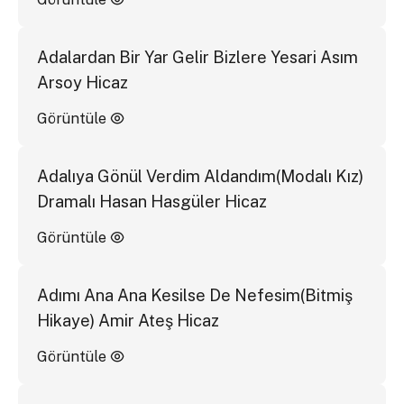
Adalardan Bir Yar Gelir Bizlere Yesari Asım
Arsoy Hicaz
Görüntüle
Adalıya Gönül Verdim Aldandım(Modalı Kız)
Dramalı Hasan Hasgüler Hicaz
Görüntüle
Adımı Ana Ana Kesilse De Nefesim(Bitmiş
Hikaye) Amir Ateş Hicaz
Görüntüle