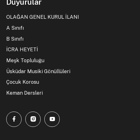
Duyurular
OLAĞAN GENEL KURUL İLANI
A Sınıfı
B Sınıfı
İCRA HEYETİ
Meşk Topluluğu
Üsküdar Musiki Gönüllüleri
Çocuk Korosu
Keman Dersleri