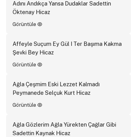
Adını Andıkça Yansa Dudaklar Sadettin
Öktenay Hicaz
Görüntüle
Affeyle Suçum Ey Gül I Ter Başıma Kakma
Şevki Bey Hicaz
Görüntüle
Ağla Çeşmim Eski Lezzet Kalmadı
Peymanede Selçuk Kurt Hicaz
Görüntüle
Ağla Gözlerim Ağla Yürekten Çağlar Gibi
Sadettin Kaynak Hicaz