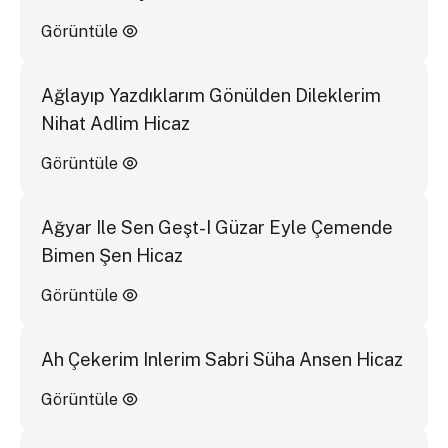
Görüntüle
Ağlayıp Yazdıklarım Gönülden Dileklerim
Nihat Adlim Hicaz
Görüntüle
Ağyar Ile Sen Geşt-I Güzar Eyle Çemende
Bimen Şen Hicaz
Görüntüle
Ah Çekerim Inlerim Sabri Süha Ansen Hicaz
Görüntüle