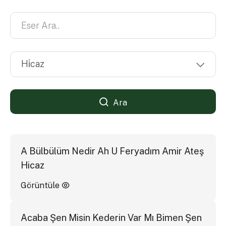
Ara
A Bülbülüm Nedir Ah U Feryadım Amir Ateş
Hicaz
Görüntüle
Acaba Şen Misin Kederin Var Mı Bimen Şen