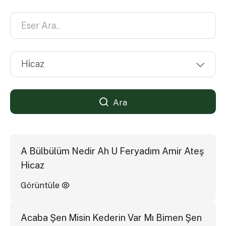
Ara
A Bülbülüm Nedir Ah U Feryadım Amir Ateş
Hicaz
Görüntüle
Acaba Şen Misin Kederin Var Mı Bimen Şen