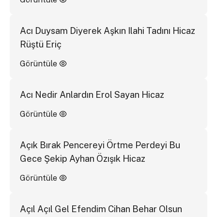
Acı Duysam Diyerek Aşkın Ilahi Tadını Hicaz
Rüştü Eriç
Görüntüle
Acı Nedir Anlardın Erol Sayan Hicaz
Görüntüle
Açık Bırak Pencereyi Örtme Perdeyi Bu
Gece Şekip Ayhan Özışık Hicaz
Görüntüle
Açıl Açıl Gel Efendim Cihan Behar Olsun