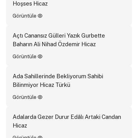
Hoşses Hicaz
Görüntüle
Açtı Canansız Gülleri Yazık Gurbette
Baharın Ali Nihad Özdemir Hicaz
Görüntüle
Ada Sahillerinde Bekliyorum Sahibi
Bilinmiyor Hicaz Türkü
Görüntüle
Adalarda Gezer Durur Edâlı Artaki Candan
Hicaz
Görüntüle