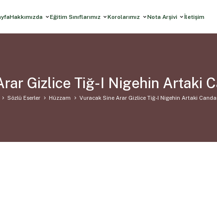
ayfa
Hakkımızda
Eğitim Sınıflarımız
Korolarımız
Nota Arşivi
İletişim
rar Gizlice Tiğ-I Nigehin Artak
Sözlü Eserler
Hüzzam
Vuracak Sine Arar Gizlice Tiğ-I Nigehin Artaki Can