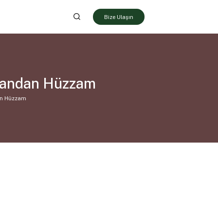
Bize Ulaşın
i Candan Hüzzam
dan Hüzzam