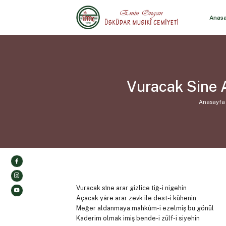
Anas
Vuracak Sine A
Anasayfa
Vuracak sîne arar gizlice tiğ-i nigehin
Açacak yâre arar zevk ile dest-i kühenin
Meğer aldanmaya mahkûm-i ezelmiş bu gönül
Kaderim olmak imiş bende-i zülf-i siyehin