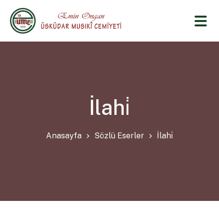
İlahi̇
Anasayfa
Sözlü Eserler
İlahi̇