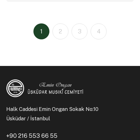
1
2
3
4
Halk Caddesi Emin Ongan Sokak No:10
Üsküdar / İstanbul
+90 216 553 66 55