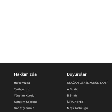
Hakkımızda
Duyurular
Hakkımızda
OLAĞAN GENEL KURUL İLANI
Tarihçemiz
A Sınıfı
Yönetim Kurulu
B Sınıfı
Öğretim Kadrosu
İCRA HEYETİ
Sanatçılarımız
Meşk Topluluğu