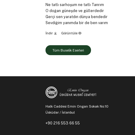
Ne tatlı sarhoşum ne tatlı Tanrım
O doğan güneşde ve güllerdedir
Gerçi sen yaratdın dünya bendedir
Sevdiğim yanımda bir de ben varım
İndir
Görüntüle
Tüm Buseli̇k Eserleri
Halk Caddesi Emin Ongan Sokak No:10
Üsküdar / İstanbul
+90 216 553 66 55