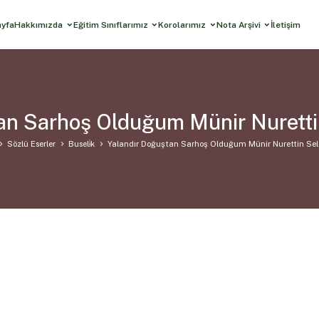
ayfa
Hakkımızda
Eğitim Sınıflarımız
Korolarımız
Nota Arşivi
İletişim
an Sarhoş Olduğum Münir Nuretti
Sözlü Eserler
Buseli̇k
Yalandır Doğuştan Sarhoş Olduğum Münir Nurettin Sel