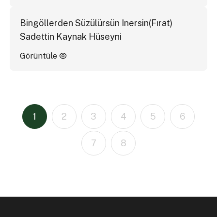
Bingöllerden Süzülürsün Inersin(Fırat)
Sadettin Kaynak Hüseyni
Görüntüle
1
2
3
4
5
6
7
8