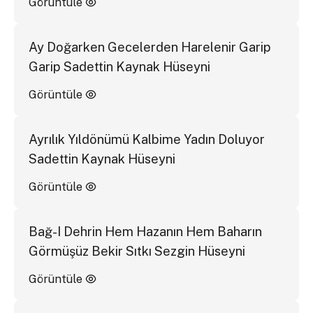
Görüntüle
Ay Doğarken Gecelerden Harelenir Garip
Garip Sadettin Kaynak Hüseyni
Görüntüle
Ayrılık Yıldönümü Kalbime Yadın Doluyor
Sadettin Kaynak Hüseyni
Görüntüle
Bağ-I Dehrin Hem Hazanın Hem Baharın
Görmüşüz Bekir Sıtkı Sezgin Hüseyni
Görüntüle