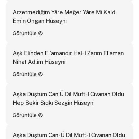
Arzetmediğim Yâre Meğer Yâre Mi Kaldı
Emin Ongan Hüseyni
Görüntüle
Aşk Elinden El'amandır Hal-I Zarım El'aman
Nihat Adlim Hüseyni
Görüntüle
Aşka Düştüm Can Ü Dil Müft-I Civanan Oldu
Hep Bekir Sıdkı Sezgin Hüseyni
Görüntüle
Aşka Düştüm Can-Ü Dil Müft-I Civanan Oldu