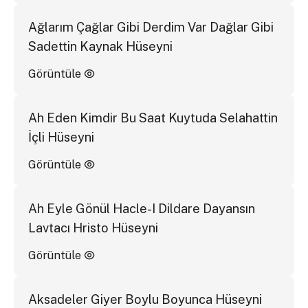
Ağlarım Çağlar Gibi Derdim Var Dağlar Gibi
Sadettin Kaynak Hüseyni
Görüntüle
Ah Eden Kimdir Bu Saat Kuytuda Selahattin
İçli Hüseyni
Görüntüle
Ah Eyle Gönül Hacle-I Dildare Dayansın
Lavtacı Hristo Hüseyni
Görüntüle
Aksadeler Giyer Boylu Boyunca Hüseyni