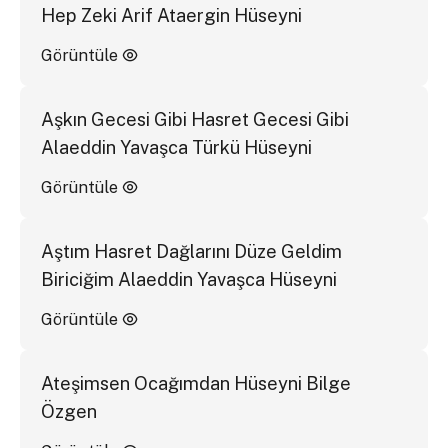
Hep Zeki Arif Ataergin Hüseyni
Görüntüle
Aşkın Gecesi Gibi Hasret Gecesi Gibi
Alaeddin Yavaşca Türkü Hüseyni
Görüntüle
Aştım Hasret Dağlarını Düze Geldim
Biriciğim Alaeddin Yavaşca Hüseyni
Görüntüle
Ateşimsen Ocağımdan Hüseyni Bilge
Özgen