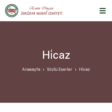
Hi̇caz
Anasayfa
Sözlü Eserler
Hi̇caz