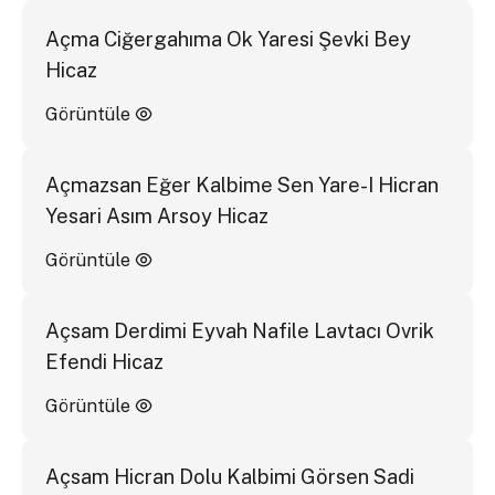
Açma Ciğergahıma Ok Yaresi Şevki Bey
Hicaz
Görüntüle
Açmazsan Eğer Kalbime Sen Yare-I Hicran
Yesari Asım Arsoy Hicaz
Görüntüle
Açsam Derdimi Eyvah Nafile Lavtacı Ovrik
Efendi Hicaz
Görüntüle
Açsam Hicran Dolu Kalbimi Görsen Sadi