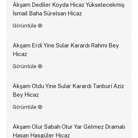
Akşam Dediler Koyda Hicaz Yükselecekmiş
İsmail Baha Sürelsan Hicaz
Görüntüle
Akşam Erdi Yine Sular Karardı Rahmi Bey
Hicaz
Görüntüle
Akşam Oldu Yine Sular Karardı Tanburi Aziz
Bey Hicaz
Görüntüle
Akşam Olur Sabah Olur Yar Gelmez Dramalı
Hasan Hasgüler Hicaz