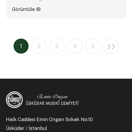
Görüntüle
1
2
3
4
5
❯❯
Halk Caddesi Emin Ongan Sokak No:10
Üsküdar / İstanbul