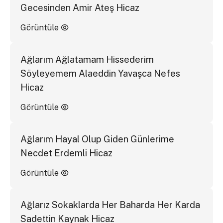
Gecesinden Amir Ateş Hicaz
Görüntüle
Ağlarım Ağlatamam Hissederim
Söyleyemem Alaeddin Yavaşca Nefes
Hicaz
Görüntüle
Ağlarım Hayal Olup Giden Günlerime
Necdet Erdemli Hicaz
Görüntüle
Ağlarız Sokaklarda Her Baharda Her Karda
Sadettin Kaynak Hicaz