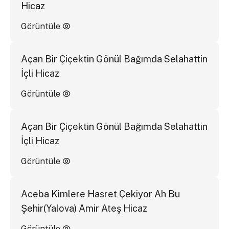
Hicaz
Görüntüle
Açan Bir Çiçektin Gönül Bağımda Selahattin
İçli Hicaz
Görüntüle
Açan Bir Çiçektin Gönül Bağımda Selahattin
İçli Hicaz
Görüntüle
Aceba Kimlere Hasret Çekiyor Ah Bu
Şehir(Yalova) Amir Ateş Hicaz
Görüntüle