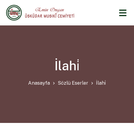
İlahi̇
Anasayfa
Sözlü Eserler
İlahi̇