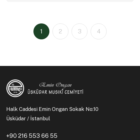
1
2
3
4
Halk Caddesi Emin Ongan Sokak No:10
Üsküdar / İstanbul
+90 216 553 66 55