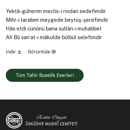
Yektâ-güherim meclis-i rindan sedefimdir
Mihr-i tarabım meygede beytüş-şerefimdir
Hâs etdi cünûnü bana sultân-ı muhabbet
Ah Bû san’at-ı mâkulde bülbül selefimdir
İndir
Görüntüle
Tüm Tahi̇r Buseli̇k Eserleri