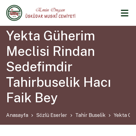
Yekta Güherim
Meclisi Rindan
Sedefimdir
Tahirbuselik Hacı
Faik Bey
Anasayfa
Sözlü Eserler
Tahi̇r Buseli̇k
Yekta Güh