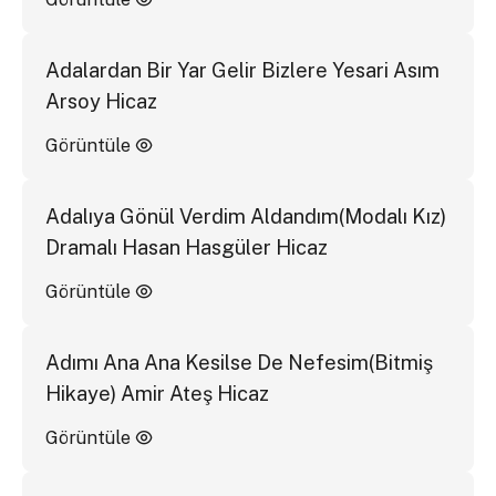
Adalardan Bir Yar Gelir Bizlere Yesari Asım
Arsoy Hicaz
Görüntüle
Adalıya Gönül Verdim Aldandım(Modalı Kız)
Dramalı Hasan Hasgüler Hicaz
Görüntüle
Adımı Ana Ana Kesilse De Nefesim(Bitmiş
Hikaye) Amir Ateş Hicaz
Görüntüle