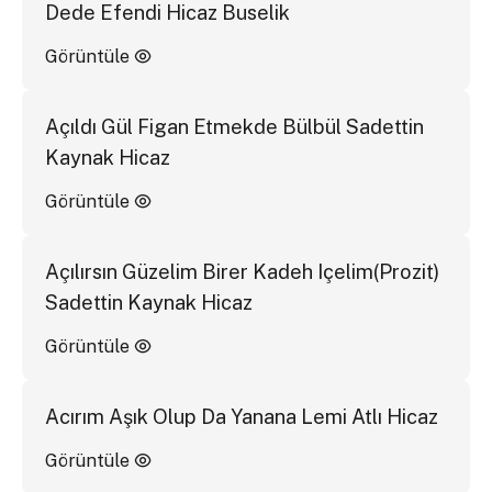
Dede Efendi Hicaz Buselik
Görüntüle
Açıldı Gül Figan Etmekde Bülbül Sadettin
Kaynak Hicaz
Görüntüle
Açılırsın Güzelim Birer Kadeh Içelim(Prozit)
Sadettin Kaynak Hicaz
Görüntüle
Acırım Aşık Olup Da Yanana Lemi Atlı Hicaz
Görüntüle