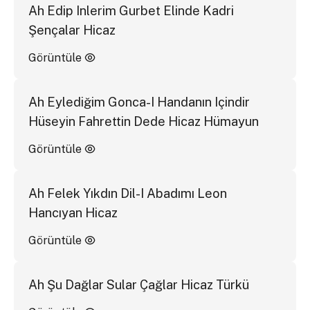
Ah Edip Inlerim Gurbet Elinde Kadri
Şençalar Hicaz
Görüntüle
Ah Eylediğim Gonca-I Handanın Içindir
Hüseyin Fahrettin Dede Hicaz Hümayun
Görüntüle
Ah Felek Yıkdın Dil-I Abadımı Leon
Hancıyan Hicaz
Görüntüle
Ah Şu Dağlar Sular Çağlar Hicaz Türkü