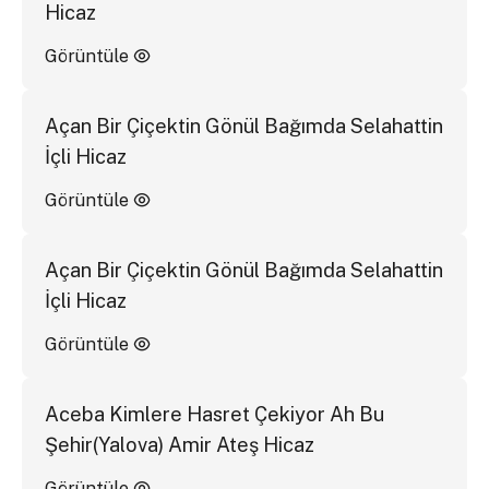
Hicaz
Görüntüle
Açan Bir Çiçektin Gönül Bağımda Selahattin
İçli Hicaz
Görüntüle
Açan Bir Çiçektin Gönül Bağımda Selahattin
İçli Hicaz
Görüntüle
Aceba Kimlere Hasret Çekiyor Ah Bu
Şehir(Yalova) Amir Ateş Hicaz
Görüntüle