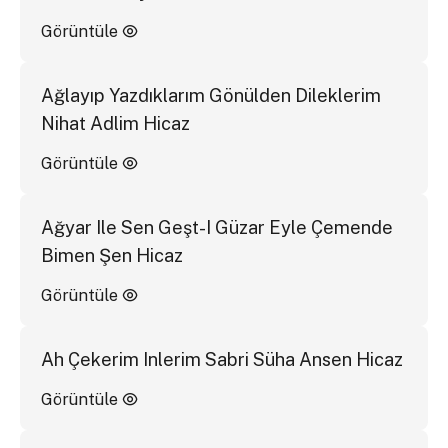
Görüntüle
Ağlayıp Yazdıklarım Gönülden Dileklerim
Nihat Adlim Hicaz
Görüntüle
Ağyar Ile Sen Geşt-I Güzar Eyle Çemende
Bimen Şen Hicaz
Görüntüle
Ah Çekerim Inlerim Sabri Süha Ansen Hicaz
Görüntüle