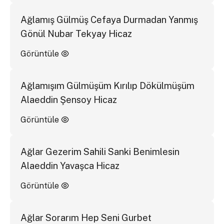
Ağlamış Gülmüş Cefaya Durmadan Yanmış
Gönül Nubar Tekyay Hicaz
Görüntüle
Ağlamışım Gülmüşüm Kırılıp Dökülmüşüm
Alaeddin Şensoy Hicaz
Görüntüle
Ağlar Gezerim Sahili Sanki Benimlesin
Alaeddin Yavaşca Hicaz
Görüntüle
Ağlar Sorarım Hep Seni Gurbet