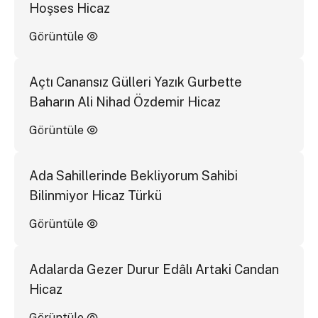
Hoşses Hicaz
Görüntüle
Açtı Canansız Gülleri Yazık Gurbette
Baharın Ali Nihad Özdemir Hicaz
Görüntüle
Ada Sahillerinde Bekliyorum Sahibi
Bilinmiyor Hicaz Türkü
Görüntüle
Adalarda Gezer Durur Edâlı Artaki Candan
Hicaz
Görüntüle