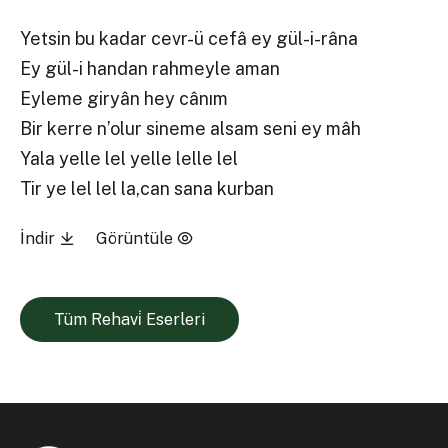
Yetsin bu kadar cevr-ü cefâ ey gül-i-râna
Ey gül-i handan rahmeyle aman
Eyleme giryân hey cânım
Bir kerre n’olur sineme alsam seni ey mâh
Yala yelle lel yelle lelle lel
Tir ye lel lel la,can sana kurban
İndir
Görüntüle
Tüm Rehavi̇ Eserleri