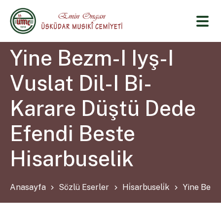
Yine Bezm-I Iyş-I
Vuslat Dil-I Bi-
Karare Düştü Dede
Efendi Beste
Hisarbuselik
Anasayfa
Sözlü Eserler
Hi̇sarbuseli̇k
Yine Bezm-