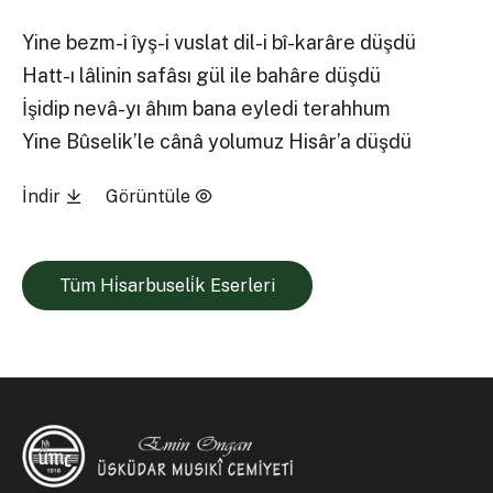
Yine bezm-i îyş-i vuslat dil-i bî-karâre düşdü
Hatt-ı lâlinin safâsı gül ile bahâre düşdü
İşidip nevâ-yı âhım bana eyledi terahhum
Yine Bûselik’le cânâ yolumuz Hisâr’a düşdü
İndir
Görüntüle
Tüm Hi̇sarbuseli̇k Eserleri