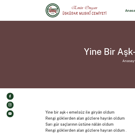
Anas
Yine Bir Aşk
Anasay
Yine bir aşk-ı emelsûz ile giryân oldum
Rengi göklerden alan gözlere hayrân oldum
Sarı gür saçlarının üstüne nâlân oldum
Rengi göklerden alan gözlere hayran oldum .