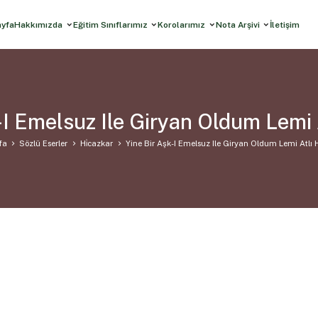
ayfa
Hakkımızda
Eğitim Sınıflarımız
Korolarımız
Nota Arşivi
İletişim
-I Emelsuz Ile Giryan Oldum Lemi 
fa
Sözlü Eserler
Hi̇cazkar
Yine Bir Aşk-I Emelsuz Ile Giryan Oldum Lemi Atlı 