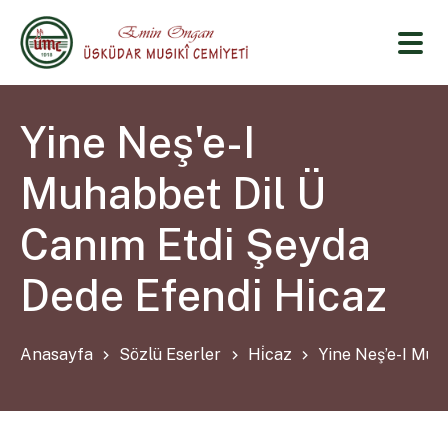
Yine Neş'e-I
Muhabbet Dil Ü
Canım Etdi Şeyda
Dede Efendi Hicaz
Anasayfa
Sözlü Eserler
Hi̇caz
Yine Neş’e-I Muh