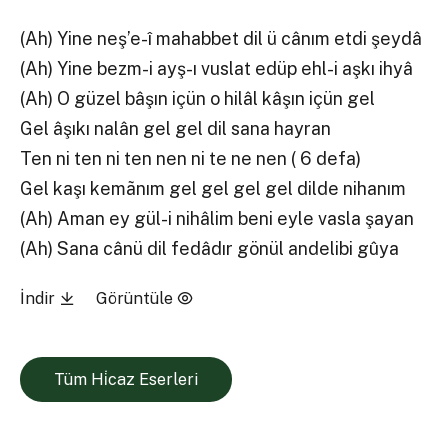
(Ah) Yine neş’e-î mahabbet dil ü cânım etdi şeydâ
(Ah) Yine bezm-i ayş-ı vuslat edüp ehl-i aşkı ihyâ
(Ah) O güzel bâşın içün o hilâl kâşın içün gel
Gel âşıkı nalân gel gel dil sana hayran
Ten ni ten ni ten nen ni te ne nen ( 6 defa)
Gel kaşı kemãnım gel gel gel gel dilde nihanım
(Ah) Aman ey gül-i nihâlim beni eyle vasla şayan
(Ah) Sana cânü dil fedâdır gönül andelibi gûya
İndir
Görüntüle
Tüm Hi̇caz Eserleri