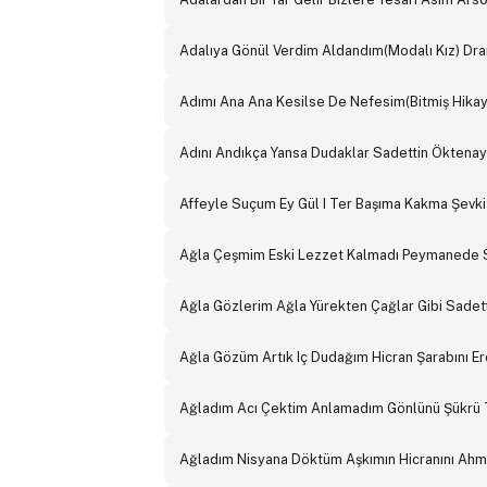
Adalıya Gönül Verdim Aldandım(Modalı Kız) Dra
Adımı Ana Ana Kesilse De Nefesim(Bitmiş Hikay
Adını Andıkça Yansa Dudaklar Sadettin Öktenay
Affeyle Suçum Ey Gül I Ter Başıma Kakma Şevki
Ağla Çeşmim Eski Lezzet Kalmadı Peymanede S
Ağla Gözlerim Ağla Yürekten Çağlar Gibi Sadet
Ağla Gözüm Artık Iç Dudağım Hicran Şarabını Er
Ağladım Acı Çektim Anlamadım Gönlünü Şükrü 
Ağladım Nisyana Döktüm Aşkımın Hicranını Ahm