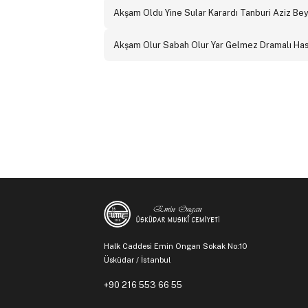
Akşam Oldu Yine Sular Karardı Tanburi Aziz Bey
Akşam Olur Sabah Olur Yar Gelmez Dramalı Has
Halk Caddesi Emin Ongan Sokak No:10
Üsküdar / İstanbul
+90 216 553 66 55