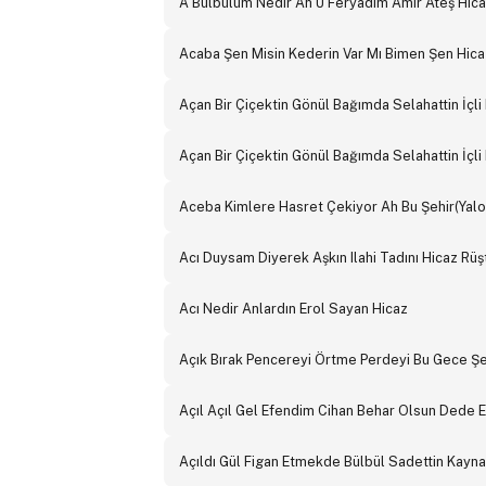
A Bülbülüm Nedir Ah U Feryadım Amir Ateş Hic
Acaba Şen Misin Kederin Var Mı Bimen Şen Hica
Açan Bir Çiçektin Gönül Bağımda Selahattin İçli
Açan Bir Çiçektin Gönül Bağımda Selahattin İçli
Aceba Kimlere Hasret Çekiyor Ah Bu Şehir(Yalo
Acı Duysam Diyerek Aşkın Ilahi Tadını Hicaz Rüşt
Acı Nedir Anlardın Erol Sayan Hicaz
Açık Bırak Pencereyi Örtme Perdeyi Bu Gece Şe
Açıl Açıl Gel Efendim Cihan Behar Olsun Dede E
Açıldı Gül Figan Etmekde Bülbül Sadettin Kayna