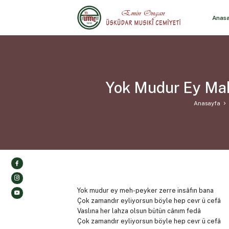
Anas
Yok Mudur Ey Mah
Anasayfa
Yok mudur ey meh-peyker zerre insâfın bana
Çok zamandır eyliyorsun böyle hep cevr ü cefâ
Vaslına her lahza olsun bütün cânım fedâ
Çok zamandır eyliyorsun böyle hep cevr ü cefâ