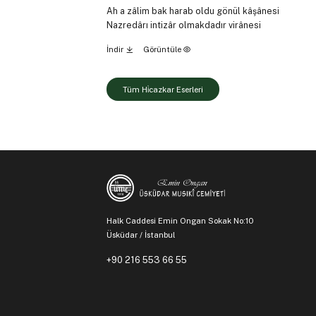
Ah a zâlim bak harab oldu gönül kâşânesi
Nazredârı intizâr olmakdadır virânesi
İndir
Görüntüle
Tüm Hi̇cazkar Eserleri
Halk Caddesi Emin Ongan Sokak No:10
Üsküdar / İstanbul
+90 216 553 66 55