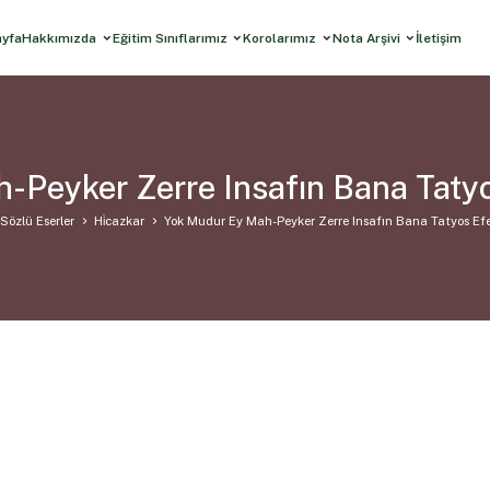
ayfa
Hakkımızda
Eğitim Sınıflarımız
Korolarımız
Nota Arşivi
İletişim
-Peyker Zerre Insafın Bana Tatyo
Sözlü Eserler
Hi̇cazkar
Yok Mudur Ey Mah-Peyker Zerre Insafın Bana Tatyos Ef