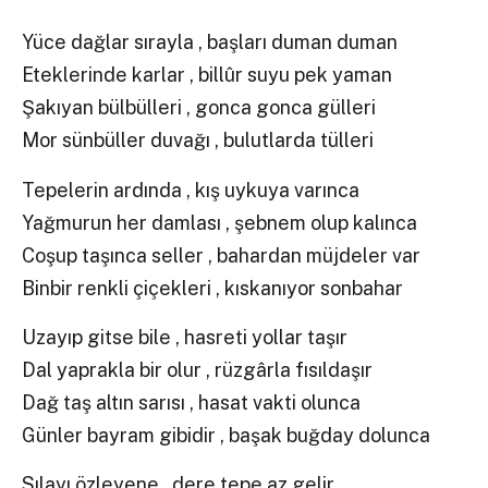
Yüce dağlar sırayla , başları duman duman
Eteklerinde karlar , billûr suyu pek yaman
Şakıyan bülbülleri , gonca gonca gülleri
Mor sünbüller duvağı , bulutlarda tülleri
Tepelerin ardında , kış uykuya varınca
Yağmurun her damlası , şebnem olup kalınca
Coşup taşınca seller , bahardan müjdeler var
Binbir renkli çiçekleri , kıskanıyor sonbahar
Uzayıp gitse bile , hasreti yollar taşır
Dal yaprakla bir olur , rüzgârla fısıldaşır
Dağ taş altın sarısı , hasat vakti olunca
Günler bayram gibidir , başak buğday dolunca
Sılayı özleyene , dere tepe az gelir