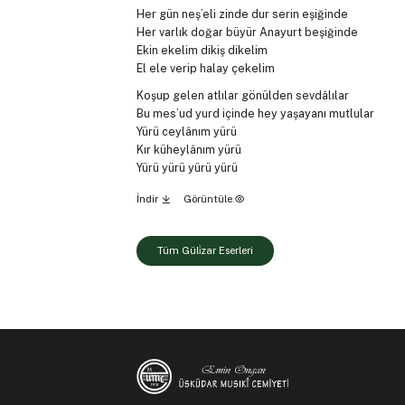
Her gün neş’eli zinde dur serin eşiğinde
Her varlık doğar büyür Anayurt beşiğinde
Ekin ekelim dikiş dikelim
El ele verip halay çekelim
Koşup gelen atlılar gönülden sevdâlılar
Bu mes’ud yurd içinde hey yaşayanı mutlular
Yürü ceylânım yürü
Kır küheylânım yürü
Yürü yürü yürü yürü
İndir
Görüntüle
Tüm Güli̇zar Eserleri