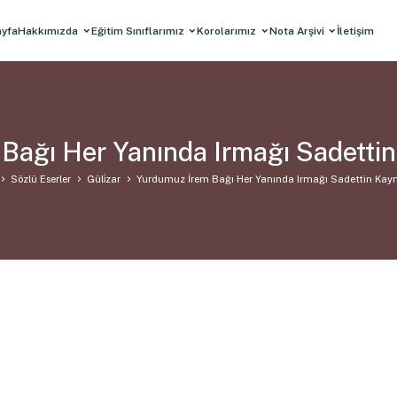
ayfa
Hakkımızda
Eğitim Sınıflarımız
Korolarımız
Nota Arşivi
İletişim
Bağı Her Yanında Irmağı Sadettin
Sözlü Eserler
Güli̇zar
Yurdumuz İrem Bağı Her Yanında Irmağı Sadettin Kayn